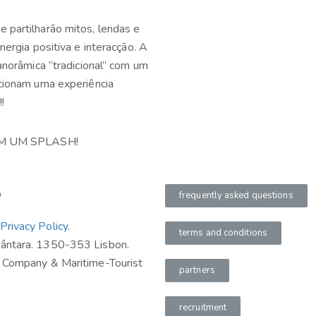
 partilharão mitos, lendas e
nergia positiva e interacção. A
anorâmica “tradicional” com um
rcionam uma experiência
!
M UM SPLASH!
frequently asked questions
Privacy Policy
.
terms and conditions
cântara. 1350-353 Lisbon.
t Company & Maritime-Tourist
partners
recruitment