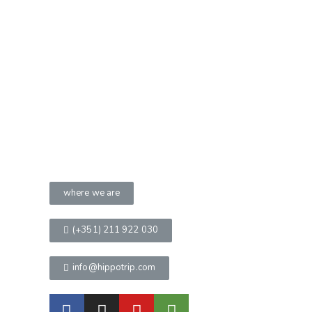
where we are
(+351) 211 922 030
info@hippotrip.com